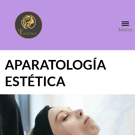
Saltar
al
contenido
Menu
APARATOLOGÍA
ESTÉTICA