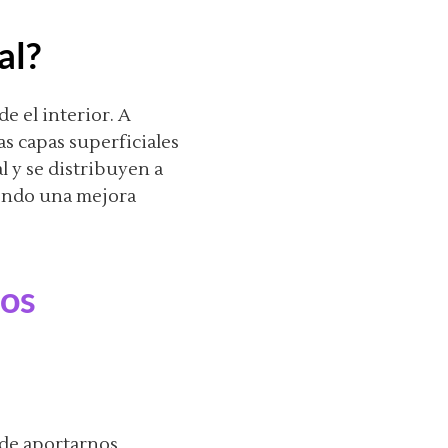
al?
de el interior. A
as capas superficiales
l y se distribuyen a
iendo una mejora
dos
ede aportarnos