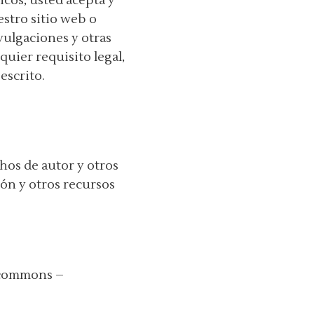
icos, usted acepta y
tro sitio web o
vulgaciones y otras
uier requisito legal,
escrito.
hos de autor y otros
ión y otros recursos
e commons –