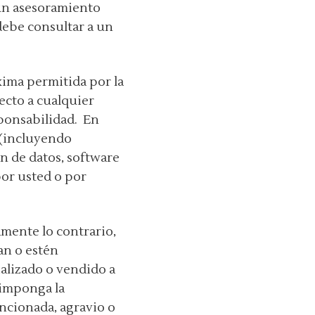
 un asesoramiento
debe consultar a un
xima permitida por la
ecto a cualquier
esponsabilidad. En
 (incluyendo
n de datos, software
por usted o por
amente lo contrario,
an o estén
ializado o vendido a
 imponga la
encionada, agravio o