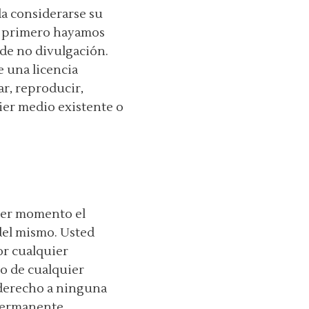
da considerarse su
ue primero hayamos
de no divulgación.
 una licencia
ar, reproducir,
uier medio existente o
uier momento el
del mismo. Usted
or cualquier
 o de cualquier
 derecho a ninguna
 permanente